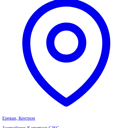
Ереван, Кентрон
Застройщик
Kamertoon CJSC