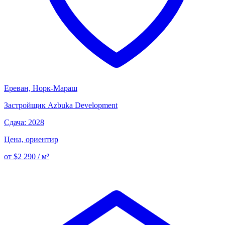
Ереван, Норк-Мараш
Застройщик
Azbuka Development
Сдача: 2028
Цена, ориентир
от $2 290 / м²