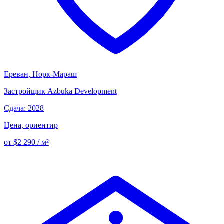
Ереван, Норк-Мараш
Застройщик
Azbuka Development
Сдача: 2028
Цена, ориентир
от $2 290 / м²