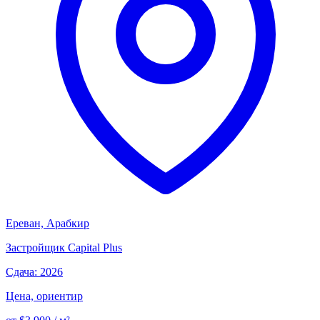
Ереван, Арабкир
Застройщик
Capital Plus
Сдача: 2026
Цена, ориентир