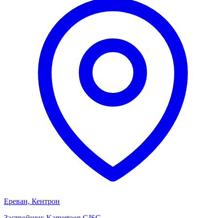
Ереван, Кентрон
Застройщик
Kamertoon CJSC