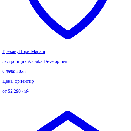
Ереван, Норк-Мараш
Застройщик
Azbuka Development
Сдача: 2028
Цена, ориентир
от $2 290 / м²