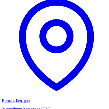
Ереван, Кентрон
Застройщик
Kamertoon CJSC