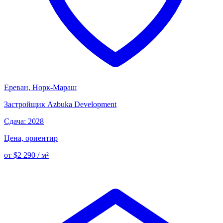
Ереван, Норк-Мараш
Застройщик
Azbuka Development
Сдача: 2028
Цена, ориентир
от $2 290 / м²