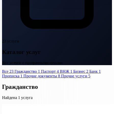
23 услуги
Каталог услуг
Все услуги с прозрачными ценами
Все
23
Гражданство
1
Паспорт
4
ВНЖ
1
Бизнес
2
Банк
1
Прописка
1
Прочие документы
8
Прочие услуги
5
Гражданство
Найдена 1 услуга