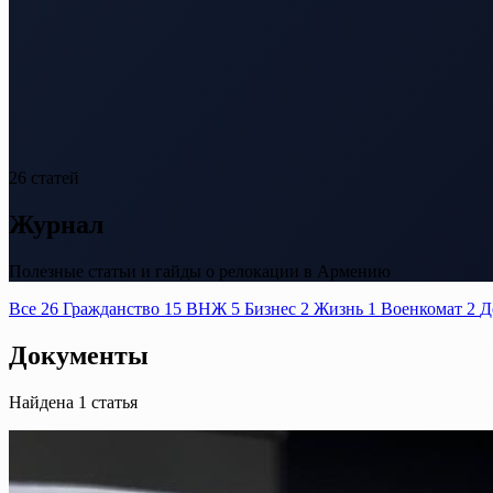
26 статей
Журнал
Полезные статьи и гайды о релокации в Армению
Все
26
Гражданство
15
ВНЖ
5
Бизнес
2
Жизнь
1
Военкомат
2
Д
Документы
Найдена 1 статья