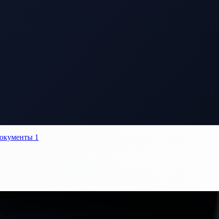
окументы
1