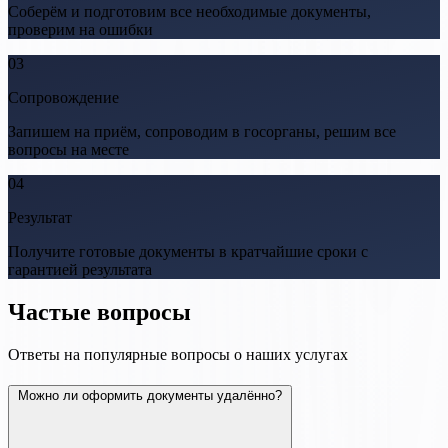
Соберём и подготовим все необходимые документы,
проверим на ошибки
03
Сопровождение
Запишем на приём, сопроводим в госорганы, решим все
вопросы на месте
04
Результат
Получите готовые документы в кратчайшие сроки с
гарантией результата
Частые вопросы
Ответы на популярные вопросы о наших услугах
Можно ли оформить документы удалённо?